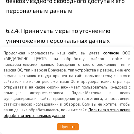
безвозмездного свободного доступа к его
персональным данным;
6.2.4. Принимать меры по уточнению,
уничтожению персональных данных
субъекта персональных данных в связи с
Продолжая использовать наш сайт, вы даете
согласие
ООО
«МЕДАЛЬЯНС ЦЕНТР» на обработку файлов cookie и
его (его законного представителя)
пользовательских данных (сведения о местоположении; тип и
обращением с законными и
версия ОС; тип и версия Браузера; тип устройства и разрешение его
экрана; источник откуда пришел на сайт пользователь; с какого
обоснованными требованиями;
сайта или по какой рекламе; язык ОС и Браузера; какие страницы
открывает и на какие кнопки нажимает пользователь; ip-адрес) с
помощью интернет-сервиса Яндекс.Метрика в целях
функционирования сайта, проведения ретаргетинга, и проведения
6.2.5. Организовывать защиту
статистических исследований и обзоров. Если вы не хотите, чтобы
персональных данных в соответствии с
ваши данные обрабатывались, покиньте сайт.
Политика в отношении
обработки персональных данных
требованиями законодательства
Принять
Российской Федерации.