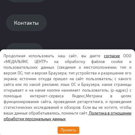
Контакты
Каталог
Продолжая использовать наш сайт, вы даете
согласие
ООО
«МЕДАЛЬЯНС ЦЕНТР» на обработку файлов cookie и
пользовательских данных (сведения о местоположении; тип и
версия ОС; тип и версия Браузера; тип устройства и разрешение его
экрана; источник откуда пришел на сайт пользователь; с какого
Карта сайта
сайта или по какой рекламе; язык ОС и Браузера; какие страницы
открывает и на какие кнопки нажимает пользователь; ip-адрес) с
помощью интернет-сервиса Яндекс.Метрика в целях
функционирования сайта, проведения ретаргетинга, и проведения
© 2026 Копирование информации только с
статистических исследований и обзоров. Если вы не хотите, чтобы
разрешения правообладателя ООО МедАльянс Центр
ваши данные обрабатывались, покиньте сайт.
Политика в отношении
Политика в отношении обработки персональных
обработки персональных данных
данных
Принять
Согласие на обработку персональных данных