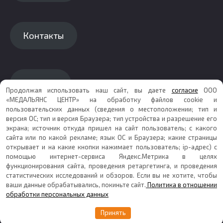
Контакты
Каталог
Продолжая использовать наш сайт, вы даете
согласие
ООО
«МЕДАЛЬЯНС ЦЕНТР» на обработку файлов cookie и
пользовательских данных (сведения о местоположении; тип и
версия ОС; тип и версия Браузера; тип устройства и разрешение его
экрана; источник откуда пришел на сайт пользователь; с какого
Карта сайта
сайта или по какой рекламе; язык ОС и Браузера; какие страницы
открывает и на какие кнопки нажимает пользователь; ip-адрес) с
помощью интернет-сервиса Яндекс.Метрика в целях
функционирования сайта, проведения ретаргетинга, и проведения
© 2026 Копирование информации только с
статистических исследований и обзоров. Если вы не хотите, чтобы
разрешения правообладателя ООО МедАльянс Центр
ваши данные обрабатывались, покиньте сайт.
Политика в отношении
Политика в отношении обработки персональных
обработки персональных данных
данных
Принять
Согласие на обработку персональных данных